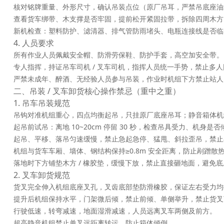
核对铭牌重量、外形尺寸，确认吊装点位（原厂吊耳，严禁吊底座油
查看货车绑带、木支撑是否牢固，提前松开紧固拉带，拆除四周木方
新机检查：塑料防护、滤清器、排气管防雨堵头、电瓶连接线是否临
4. 人员要求
所有作业人员佩戴安全帽、防滑劳保鞋、防护手套，高空加安全带。
专人指挥，持证吊车司机 / 叉车司机，指挥人员统一手势，禁止多
严禁未成年、醉酒、无经验人员参与吊装，作业时机组下方禁止站人
二、吊装 / 叉车卸货核心操作禁忌（重中之重）
1. 吊车吊装规范
吊钩对准机组重心，四点均衡起吊，
只挂原厂底座吊耳
；静音箱体机
起吊前试吊：离地 10~20cm 停留 30 秒，检查吊具受力、机身
起吊、平移、落吊匀速缓慢，禁止急起急停、猛甩、斜拉歪吊，禁止
机组与货车车厢、墙体、钢结构保持≥0.8m 安全距离，防止剐蹭散
落地时下方铺垫木方 / 橡胶垫，缓慢下放，禁止直接砸地面，避免
2. 叉车卸货规范
货叉完全伸入机组底座叉孔，叉齿底部垫防滑橡胶，保证左右受力均
提升后机组保持水平，门架微后倾，禁止前倾、单侧举升，禁止货叉
行驶低速，转弯减速，地面湿滑减速，人员远离叉车两侧及前方。
超高静音机组禁止单叉远距离转运，防止箱体倾倒。