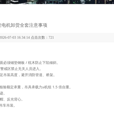
发电机卸货全套注意事项
6-07-03 16:34:14 点击次数：
721
必须铺垫钢板 / 枕木防止下陷倾斜。
定警戒区禁止无关人员进入。
足吊装高度，避开消防管道、桥架。
前核验额定承重，
吊具承载力≥机组 1.5 倍自重
。
迹。
帽、反光背心。
先吊车吊装。