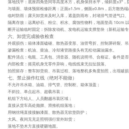
落地找平：底座四角垫同等高度木方，机身保持水平，倾斜度≤3°，
与墙面、墙体预留检修距离：正面≥1.5m，侧面≥0.8m，后方散热端
临时防雨：露天卸货未及时入库，遮盖防雨布，封堵排气管进气口、
隔离存放：远离砂石、粉尘、积水、腐蚀性物料，地面垫高 10cm 
断开运输临时固定：拆除发动机、发电机运输支撑垫块（新机运输专
六、卸货完成验收检查
外观损伤：箱体漆面磕碰、散热器变形、油管弯折、控制屏碎裂、吊
渗漏检查：机油、柴油、冷却液管路接头有无松动漏油漏水。
配件清点：电瓶、工具包、消音器、随机说明书、合格证、备件是否
内部检查：摇晃机身无零件异响，电线线束无拉扯脱落。
拍照留存：整车卸货前、吊装过程、落地整机多角度拍照，出现破损
七、禁止操作红线（绝对不能做）
不允许吊水箱、油箱、排气管、控制柜、箱体顶盖；
不斜拉、单点起吊、超载吊装；
机组下方站人、人员翻越吊装区域；
直接从货车高处抛掷、滑推机组落地；
用钢丝绳直接接触漆面、散热器无软垫防护；
大风、夜间无充足照明强行室外卸货；
落地不垫木方直接硬砸地面。