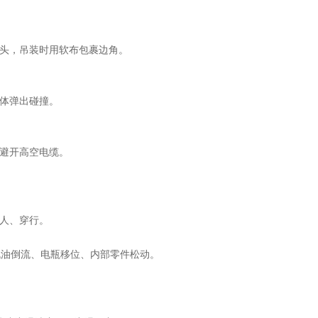
头，吊装时用软布包裹边角。
体弹出碰撞。
避开高空电缆。
人、穿行。
。
成机油倒流、电瓶移位、内部零件松动。