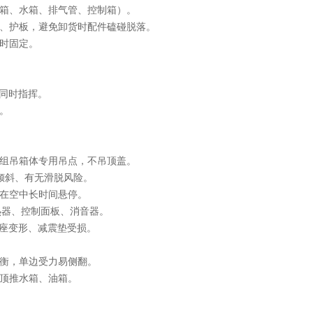
箱、水箱、排气管、控制箱）。
、护板，避免卸货时配件磕碰脱落。
时固定。
人同时指挥。
。
组吊箱体专用吊点，不吊顶盖。
是否倾斜、有无滑脱风险。
在空中长时间悬停。
热器、控制面板、消音器。
底座变形、减震垫受损。
衡，单边受力易侧翻。
顶推水箱、油箱。