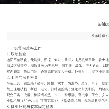
柴油
发布时间：202
一、卸货前准备工作
1. 场地检查
地面平整硬化，无坑洼、淤泥、斜坡，承载力满足机组重量，软土地面
卸货区域清空，周边 5 米内无电线、脚手架、墙体、行人通道，划
室内卸货：确认门洞、通道高度宽度大于机组外形尺寸，梁下净高满
2. 工具与吊具检查
吊装工具：钢丝绳 / 吊带、卸扣、枕木、防滑垫、叉车、吊车，提
禁止使用破损、断丝、老化、打结钢丝绳；涤纶吊带无割伤、灼烧痕
配套工具：撬棍、橡胶缓冲垫、木方、警示牌、警戒带、手套、安全
小型机组（30kW 内）可用叉车；中大型静音机组、集装箱机组优
3. 机组外观与装车固定检查