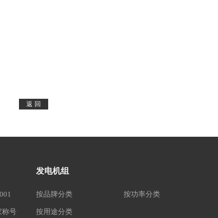
发电机组
001
按品牌分类
按功率分类
家称号
按用途分类