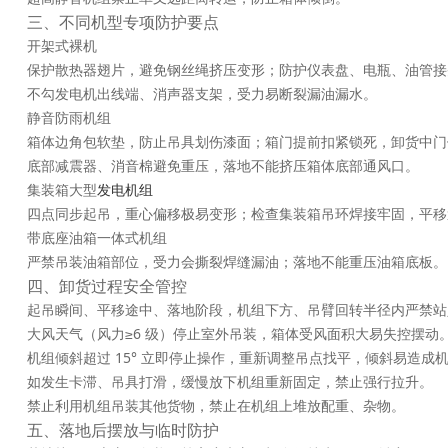
三、不同机型专项防护要点
开架式裸机
保护散热器翅片，避免钢丝绳挤压变形；防护仪表盘、电瓶、油管接
不勾发电机出线端、消声器支架，受力易断裂漏油漏水。
静音防雨机组
箱体边角包软垫，防止吊具划伤漆面；箱门提前扣紧锁死，卸货中门
底部减震器、消音棉避免重压，落地不能挤压箱体底部通风口。
集装箱大型
发电机组
四点同步起吊，重心偏移极易变形；检查集装箱吊环焊接牢固，平移
带底座油箱一体式机组
严禁吊装油箱部位，受力会撕裂焊缝漏油；落地不能重压油箱底板。
四、卸货过程安全管控
起吊瞬间、平移途中、落地阶段，机组下方、吊臂回转半径内严禁站
大风天气（风力≥6 级）停止室外吊装，箱体受风面积大易失控摆动
机组倾斜超过 15° 立即停止操作，重新调整吊点找平，倾斜易造
如发生卡滞、吊具打滑，缓慢放下机组重新固定，禁止强行拉升。
禁止利用机组吊装其他货物，禁止在机组上堆放配重、杂物。
五、落地后摆放与临时防护