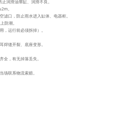
防止润滑油窜缸、润滑不良。
≥2m。
空滤口，防止雨水进入缸体、电器柜。
以上防潮。
用，运行前必须拆掉）。
耳焊缝开裂、底座变形。
齐全，有无掉落丢失。
当场联系物流索赔。